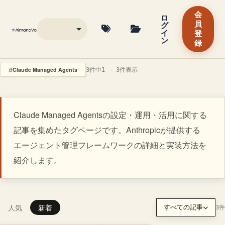
会
ロ
グ
員
イ
登
ン
録
Claude Managed Agents
3件中1 - 3件表示
Claude Managed Agentsの設定・運用・活用に関する
記事を集めたタグページです。Anthropicが提供する
エージェント管理フレームワークの詳細と実装方法を
紹介します。
人気
新着
すべての記事
3件