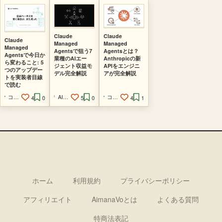
Claude
Claude
Claude
Managed
Managed
Managed
Agentsで狙う7
Agentsとは？
Agentsで今日か
業種のAIエー
Anthropicの新
ら変わること: 5
ジェント収益モ
APIをエンジニ
つのアップデー
デル完全解説
アが完全解説
トを実装者目線
で読む
コードを読まないAIエンジニア
AI経営者の参謀@ひで
コードを読まないAIエンジニア
4
0
5
0
4
1
ホーム
利用規約
プライバシーポリシー
アフィリエイト
AimanaVoとは
よくある質問
特商法表記