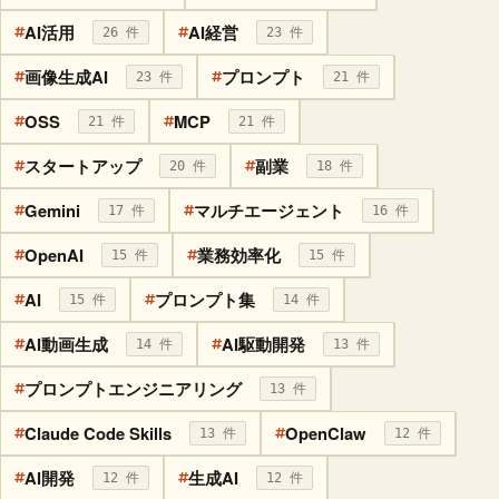
AI活用
AI経営
26 件
23 件
画像生成AI
プロンプト
23 件
21 件
OSS
MCP
21 件
21 件
スタートアップ
副業
20 件
18 件
Gemini
マルチエージェント
17 件
16 件
OpenAI
業務効率化
15 件
15 件
AI
プロンプト集
15 件
14 件
AI動画生成
AI駆動開発
14 件
13 件
プロンプトエンジニアリング
13 件
Claude Code Skills
OpenClaw
13 件
12 件
AI開発
生成AI
12 件
12 件