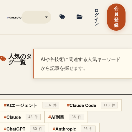
会
ロ
グ
員
イ
登
ン
録
人気のタ
AIや各技術に関連する人気キーワード
グ一覧
から記事を探せます。
AIエージェント
Claude Code
116 件
113 件
Claude
AI副業
43 件
36 件
ChatGPT
Anthropic
30 件
26 件