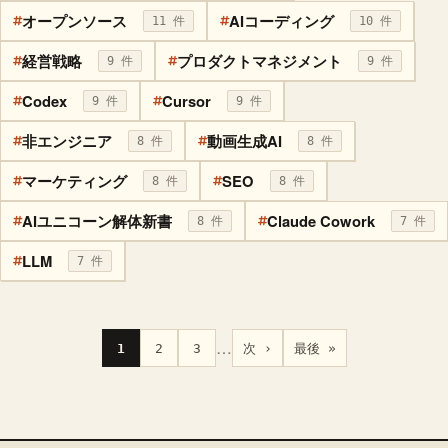
オープンソース
AIコーディング
11 件
10 件
経営戦略
プロダクトマネジメント
9 件
9 件
Codex
Cursor
9 件
9 件
非エンジニア
動画生成AI
8 件
8 件
マーケティング
SEO
8 件
8 件
AIユニコーン解体新書
Claude Cowork
8 件
7 件
LLM
7 件
…
1
2
3
次 ›
最後 »