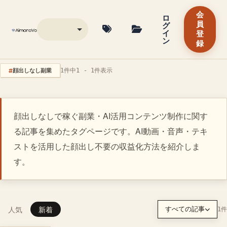
会
ロ
グ
員
イ
登
ン
録
顔出しなし副業
1件中1 - 1件表示
顔出しなしで稼ぐ副業・AI活用コンテンツ制作に関す
る記事を集めたタグページです。AI動画・音声・テキ
ストを活用した顔出し不要の収益化方法を紹介しま
す。
人気
新着
すべての記事
1件