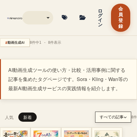
会
ロ
グ
員
イ
登
ン
録
動画生成AI
8件中1 - 8件表示
AI動画生成ツールの使い方・比較・活用事例に関する
記事を集めたタグページです。Sora・Kling・Wan等の
最新AI動画生成サービスの実践情報を紹介します。
人気
新着
すべての記事
8件