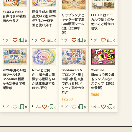
FLUX 3 Video
画像生成AI 動画
リップシンクと
FLUX 3 はロー
音声付き20秒動
生成AI 7選 2026
キャラ一貫で選
カルで動くのか
画の作り方
年7月の一斉更
ぶAI動画ツール
使い方と料金の
新と使い分け
6選【2026年
現状
版】
プロンプト画伯
プロンプト画伯
プロンプト画伯
プロンプト画伯
5
0
10
0
5
0
6
0
2026年夏のAI動
NEvoとは何
Seedance 2.5
YouTube
画ツール8選
か：脳を最大刺
プロンプト集｜
Shortsで稼ぐ最
Seedance新星
激する動画をAI
30秒×参照50点
もシンプルな3
から定番まで横
が進化生成する
で作れる10パ
ステップ【2026
断比較
EPFL研究
ターン完全カタ
年最新】
ログ
¥980
¥2,980
プロンプト画伯
プロンプト画伯
プロンプト画伯
ゆい@海外AI副業ラボ
8
0
1
0
1
0
5
0