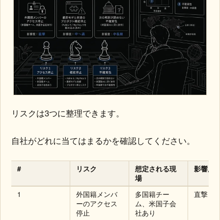
リスクは3つに整理できます。
自社がどれに当てはまるかを確認してください。
#
リスク
想定される現
影響度
場
1
外国籍メンバ
多国籍チー
直撃
ーのアクセス
ム、米国子会
停止
社あり