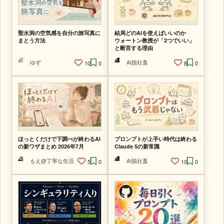
聖水洞の空気感を自分の旅写真に
結局どのAIを使えばいいのか
まとう方法
ウォートン教授が「2つでいい」
と断言する理由
ゆず
AI脱社畜
10
0
8
0
ほっとくだけで下調べが終わるAI
プロンプトが上手い時代は終わる
の新ワザまとめ 2026年7月
Claude 5の新常識
もえ@丁寧な生活
AI脱社畜
5
0
10
0