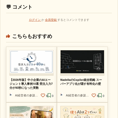
💬 コメント
ログイン
か
会員登録
するとコメントできます
こちらもおすすめ
【2026年版】中小企業のAIエー
NadellaのCopilot統合戦略 スー
ジェント導入事例10選 受注入力7
パーアプリ化が隠す有料化の壁
分が40秒になった実数
AI経営者の参謀@ひで
AI経営者の参謀@ひで
6
0
8
0