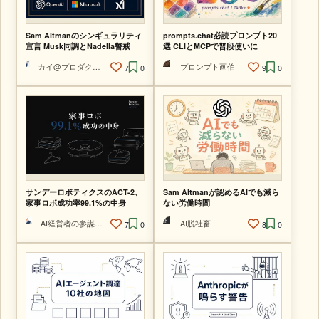
Sam Altmanのシンギュラリティ
prompts.chat必読プロンプト20
宣言 Musk同調とNadella警戒
選 CLIとMCPで普段使いに
カイ@プロダクトマネージャー
プロンプト画伯
7
0
9
0
サンデーロボティクスのACT-2、
Sam Altmanが認めるAIでも減ら
家事ロボ成功率99.1%の中身
ない労働時間
AI経営者の参謀@ひで
AI脱社畜
7
0
8
0