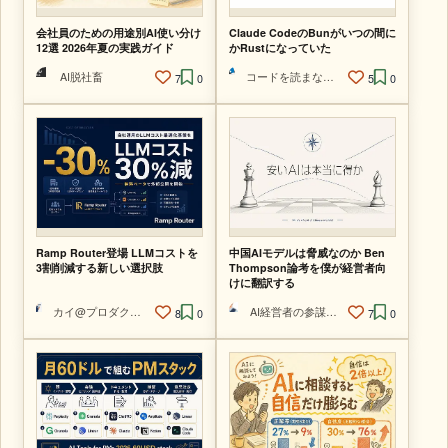
会社員のための用途別AI使い分け
Claude CodeのBunがいつの間に
12選 2026年夏の実践ガイド
かRustになっていた
AI脱社畜
コードを読まないAIエンジニア
7
0
5
0
Ramp Router登場 LLMコストを
中国AIモデルは脅威なのか Ben
3割削減する新しい選択肢
Thompson論考を僕が経営者向
けに翻訳する
カイ@プロダクトマネージャー
AI経営者の参謀@ひで
8
0
7
0