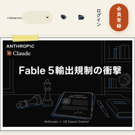
会
ロ
グ
員
イ
登
ン
録