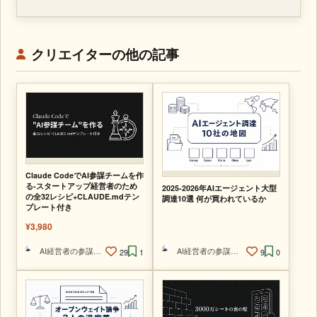
クリエイターの他の記事
Claude CodeでAI参謀チームを作
る-スタートアップ経営者のため
2025-2026年AIエージェント大型
の全32レシピ+CLAUDE.mdテン
調達10選 何が買われているか
プレート付き
¥3,980
AI経営者の参謀@ひで
AI経営者の参謀@ひで
29
1
9
0