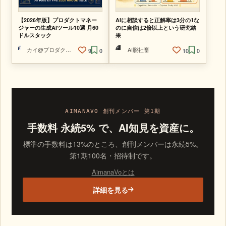
【2026年版】プロダクトマネー
AIに相談すると正解率は3分の1な
ジャーの生成AIツール10選 月60
のに自信は2倍以上という研究結
ドルスタック
果
カイ@プロダクトマネージャー
AI脱社畜
9
0
10
0
AIMANAVO 創刊メンバー 第1期
手数料 永続5% で、AI知見を資産に。
標準の手数料は13%のところ、創刊メンバーは永続5%。
第1期100名・招待制です。
AimanaVoとは
詳細を見る