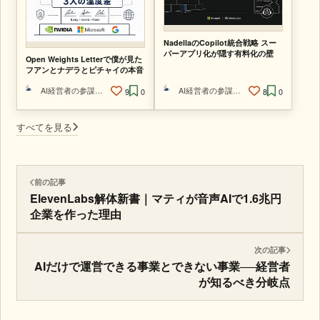
NadellaのCopilot統合戦略 スー
パーアプリ化が隠す有料化の壁
Open Weights Letterで僕が見た
フアンとナデラとピチャイの本音
AI経営者の参謀@ひで
AI経営者の参謀@ひで
9
0
8
0
すべてを見る
前の記事
ElevenLabs解体新書｜マティが音声AIで1.6兆円
企業を作った理由
次の記事
AIだけで運営できる事業とできない事業──経営者
が知るべき分岐点