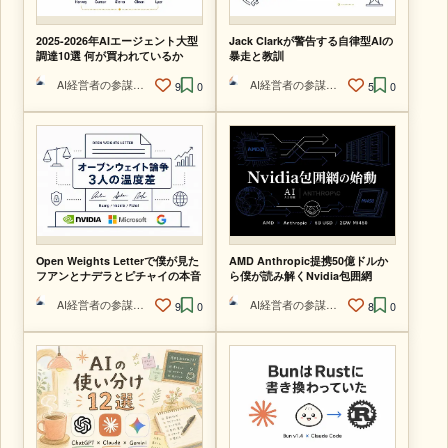
2025-2026年AIエージェント大型
Jack Clarkが警告する自律型AIの
調達10選 何が買われているか
暴走と教訓
AI経営者の参謀@ひで
AI経営者の参謀@ひで
9
0
5
0
Open Weights Letterで僕が見た
AMD Anthropic提携50億ドルか
フアンとナデラとピチャイの本音
ら僕が読み解くNvidia包囲網
AI経営者の参謀@ひで
AI経営者の参謀@ひで
9
0
8
0