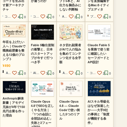
コードを生み出
が違うのか
プト5本と、AI
ンを直接編集す
す新アーキテク
出力を鵜呑みに
るMacネイティ
チャ
しない判断軸
ブエディタ
コードを読まないAIエンジニア
コードを読まないAIエンジニア
AI集客@ルイ
プロンプト画伯
4
0
4
0
2
0
2
0
年収を上げたい
Fable 5輸出規制
ネタ切れ副業者
Claude Fable 5
人へ｜Claudeで
の衝撃と、日本
がAIで人の悩み
を業務で使う前
職務経歴書を整
のスタートアッ
を集めてコンテ
に確認したい
える12個のプロ
プが今すぐ打つ
ンツ化する全手
セーフガードと
ンプト
べき手
順
API設計
¥490
AI脱社畜
AI経営者の参謀@ひで
AI脱社畜
コードを読まないAIエンジニア
2
0
3
0
1
0
2
0
Anthropic解体
Claude Opus
Claude Opus
AIスキル等級化
新書｜アモデイ
4.8でSEOを正し
4.8 — Claude
はなぜ加速した
兄妹が4年で150
くやる方法｜
Codeで使い倒
か――大手9社
兆円企業を作っ
「1つの会話に
した5つのリア
の事例と「制度
た理由
全部詰め込む」
ル
が機能する条
失敗と2フェー
件」
ズ設計