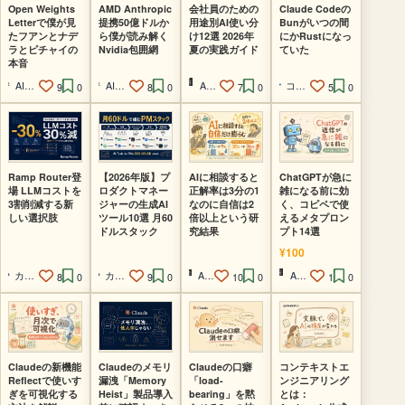
Open Weights
AMD Anthropic
会社員のための
Claude Codeの
Letterで僕が見
提携50億ドルか
用途別AI使い分
Bunがいつの間
たフアンとナデ
ら僕が読み解く
け12選 2026年
にかRustになっ
ラとピチャイの
Nvidia包囲網
夏の実践ガイド
ていた
本音
AI経営者の参謀@ひで
AI経営者の参謀@ひで
AI脱社畜
コードを読まないAIエンジニア
9
0
8
0
7
0
5
0
Ramp Router登
【2026年版】プ
AIに相談すると
ChatGPTが急に
場 LLMコストを
ロダクトマネー
正解率は3分の1
雑になる前に効
3割削減する新
ジャーの生成AI
なのに自信は2
く、コピペで使
しい選択肢
ツール10選 月60
倍以上という研
えるメタプロン
ドルスタック
究結果
プト14選
¥100
カイ@プロダクトマネージャー
カイ@プロダクトマネージャー
AI脱社畜
AI脱社畜
8
0
9
0
10
0
1
0
Claudeの新機能
Claudeのメモリ
Claudeの口癖
コンテキストエ
Reflectで使いす
漏洩「Memory
「load-
ンジニアリング
ぎを可視化する
Heist」製品導入
bearing」を黙
とは：