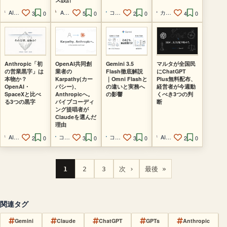
AI経営者の参謀@ひで
AI集客@ルイ
コードを読まないAIエンジニア
カイ@プロダクトマネージャー
3
0
5
0
2
0
4
0
Anthropic「初
OpenAI共同創
Gemini 3.5
マルタが全国民
の営業黒字」は
業者の
Flash徹底解説
にChatGPT
本物か？
Karpathy(カー
｜Omni Flashと
Plus無料配布、
OpenAI・
パシー)、
の違いと実務へ
経営者が今週動
SpaceXと比べ
Anthropicへ。
の影響
くべき3つの判
る3つの黒字
バイブコーディ
断
ング提唱者が
Claudeを選んだ
理由
AI経営者の参謀@ひで
コードを読まないAIエンジニア
コードを読まないAIエンジニア
AI経営者の参謀@ひで
2
0
3
0
3
0
2
0
1
2
3
次 ›
最後 »
関連タグ
Gemini
Claude
ChatGPT
GPTs
Anthropic