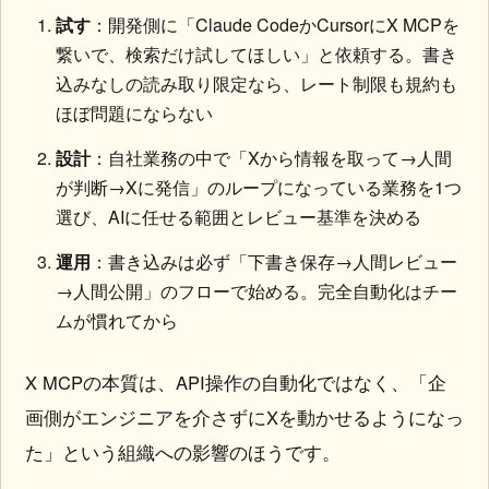
試す
：開発側に「Claude CodeかCursorにX MCPを
繋いで、検索だけ試してほしい」と依頼する。書き
込みなしの読み取り限定なら、レート制限も規約も
ほぼ問題にならない
設計
：自社業務の中で「Xから情報を取って→人間
が判断→Xに発信」のループになっている業務を1つ
選び、AIに任せる範囲とレビュー基準を決める
運用
：書き込みは必ず「下書き保存→人間レビュー
→人間公開」のフローで始める。完全自動化はチー
ムが慣れてから
X MCPの本質は、API操作の自動化ではなく、「企
画側がエンジニアを介さずにXを動かせるようになっ
た」という組織への影響のほうです。