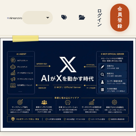
会
ロ
グ
員
イ
登
ン
録