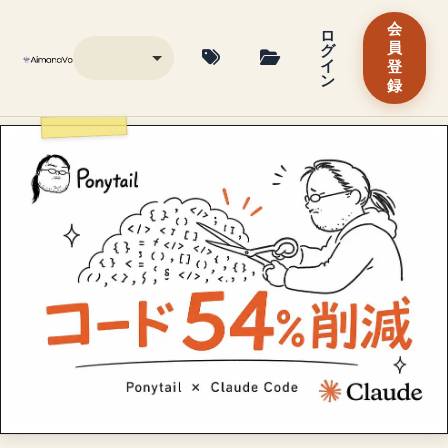
会
ロ
グ
員
イ
登
ン
録