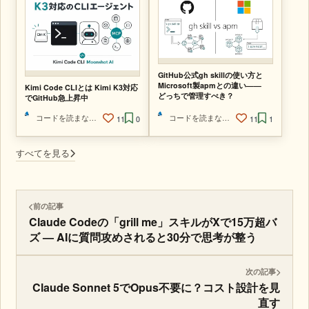
GitHub公式gh skillの使い方と
Microsoft製apmとの違い——
Kimi Code CLIとは Kimi K3対応
どっちで管理すべき？
でGitHub急上昇中
コードを読まないAIエンジニア
コードを読まないAIエンジニア
11
0
11
1
すべてを見る
前の記事
Claude Codeの「grill me」スキルがXで15万超バ
ズ — AIに質問攻めされると30分で思考が整う
次の記事
Claude Sonnet 5でOpus不要に？コスト設計を見
直す