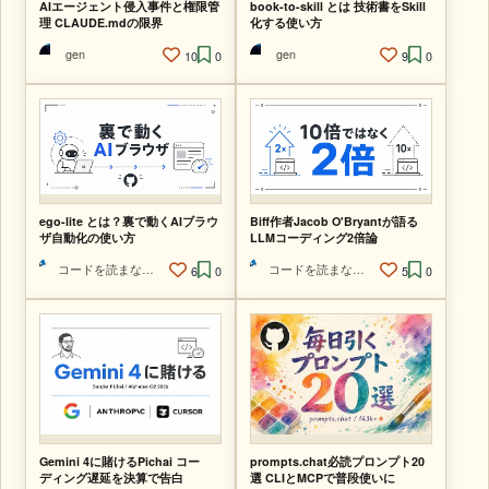
AIエージェント侵入事件と権限管
book-to-skill とは 技術書をSkill
理 CLAUDE.mdの限界
化する使い方
gen
gen
10
0
9
0
ego-lite とは？裏で動くAIブラウ
Biff作者Jacob O'Bryantが語る
ザ自動化の使い方
LLMコーディング2倍論
コードを読まないAIエンジニア
コードを読まないAIエンジニア
6
0
5
0
Gemini 4に賭けるPichai コー
prompts.chat必読プロンプト20
ディング遅延を決算で告白
選 CLIとMCPで普段使いに