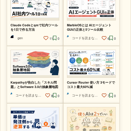
Claude Codeとqmで社内ツール
MarbleOSとは AIエージェント
を1日で作る方法
GUIの正体と5ツール比較
gen
コードを読まないAIエンジニア
11
0
6
0
Karpathyが告白した「スキル問
Cursor Router 使い方 3モードで
題」とSoftware 3.0の抽象層地図
コスト最大60%減
コードを読まないAIエンジニア
コードを読まないAIエンジニア
8
0
7
0