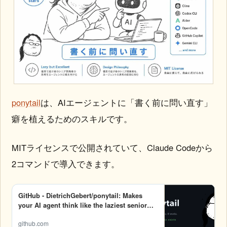
ponytail
は、AIエージェントに「書く前に問い直す」
癖を植えるためのスキルです。
MITライセンスで公開されていて、Claude Codeから
2コマンドで導入できます。
GitHub - DietrichGebert/ponytail: Makes
your AI agent think like the laziest senior
dev in the room. The best code is the code
github.com
you never wrote.