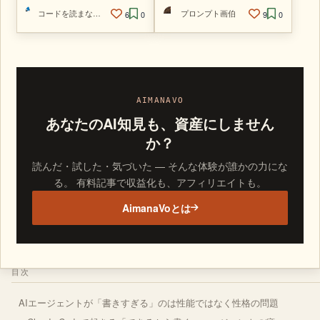
コードを読まないAIエンジニア
プロンプト画伯
6
0
9
0
AIMANAVO
あなたのAI知見も、資産にしません
か？
読んだ・試した・気づいた — そんな体験が誰かの力にな
る。 有料記事で収益化も、アフィリエイトも。
AimanaVoとは
目次
AIエージェントが「書きすぎる」のは性能ではなく性格の問題