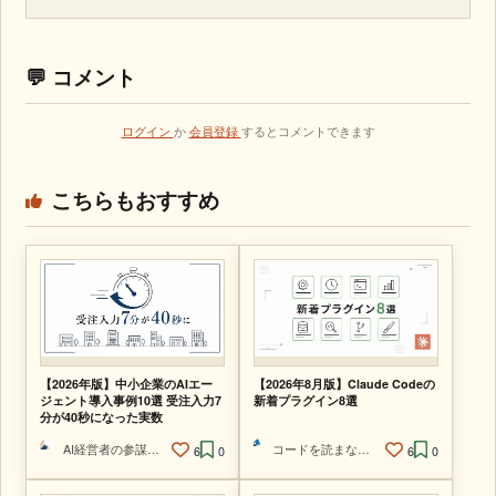
💬 コメント
ログイン
か
会員登録
するとコメントできます
こちらもおすすめ
【2026年版】中小企業のAIエー
【2026年8月版】Claude Codeの
ジェント導入事例10選 受注入力7
新着プラグイン8選
分が40秒になった実数
AI経営者の参謀@ひで
コードを読まないAIエンジニア
6
0
6
0