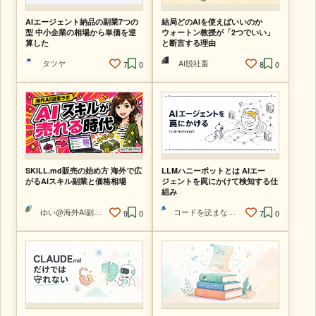
AIエージェント納品の副業7つの
結局どのAIを使えばいいのか
型 中小企業の相場から単価を逆
ウォートン教授が「2つでいい」
算した
と断言する理由
タツヤ
AI脱社畜
7
0
8
0
SKILL.md販売の始め方 海外で広
LLMハニーポットとは AIエー
がるAIスキル副業と価格相場
ジェントを罠にかけて検知する仕
組み
ゆい@海外AI副業ラボ
コードを読まないAIエンジニア
9
0
7
0