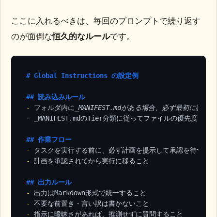
ここに入れるべきは、毎回のプロンプトで繰り返す
のが面倒な
恒久的なルール
です。
# Global Instructions の設定例
## 読み込みルール
-
 フォルダ内に
_MANIFEST.mdがある場合、必ず最初に読み込
- _
MANIFEST.mdのTier分類に従ってファイルの優先度を判
## 作業フロー
-
-
 計画を承認されてから実行に移ること

## 出力ルール
-
-
-
 指示に曖昧さがあれば、推測せずに質問すること