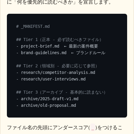
に「何を優先的に読むべきか」を宣言します。
# _MANIFEST.md
## Tier 1（正本 - 必ず読むべきファイル）
- project-brief.md  ← 最新の案件概要

- brand-guidelines.md  ← ブランドルール

## Tier 2（領域別 - 必要に応じて参照）
- research/competitor-analysis.md

- research/user-interviews.md

## Tier 3（アーカイブ - 基本的に読まない）
- archive/2025-draft-v1.md

- archive/old-proposal.md
ファイル名の先頭にアンダースコア(
)をつけるこ
_