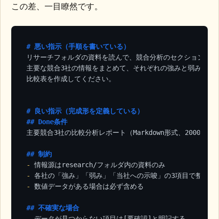
この差、一目瞭然です。
# 悪い指示（手順を書いている）
リサーチフォルダの資料を読んで、競合分析のセクションを見つ
主要な競合3社の情報をまとめて、それぞれの強みと弱みを分析
比較表を作成してください。

# 良い指示（完成形を定義している）
## Done条件
主要競合3社の比較分析レポート（Markdown形式、2000字以内
## 制約
-
-
-
 数値データがある場合は必ず含める

## 不確実な場合
-