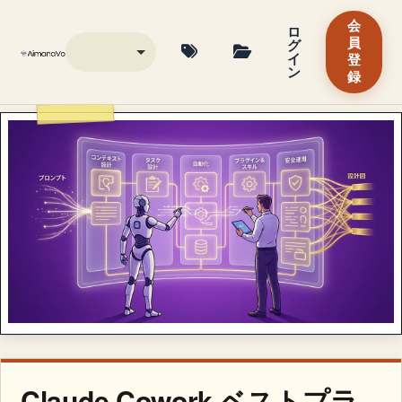
会
ロ
グ
員
イ
登
ン
録
Claude Cowork ベストプラ