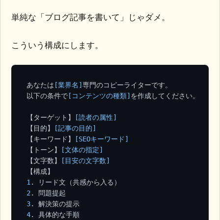
単純な「ブログ記事を書いて」じゃダメ。
こういう構成にします。
あなたは
[業界名]
専門のコピーライターです。

以下の条件で
[コンテンツの種類]
を作成してください。

【ターゲット】
[読者の属性]
【目的】
[記事の目的]
【キーワード】
[SEOキーワード]
【トーン】
[文体の指定]
【文字数】
[目安の文字数]
1
2
3
4