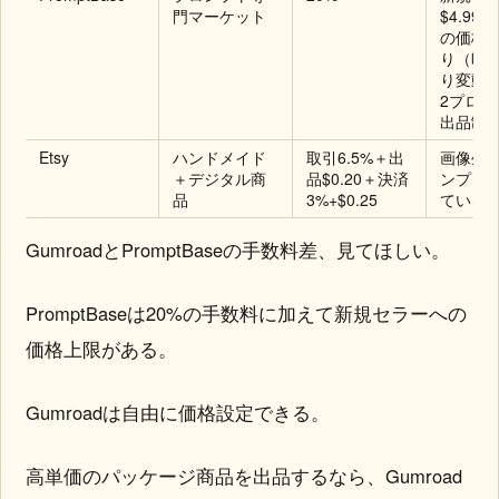
門マーケット
$4.99〜
の価格
り（時
り変動）
2プロン
出品制
Etsy
ハンドメイド
取引6.5%＋出
画像生
＋デジタル商
品$0.20＋決済
ンプト
品
3%+$0.25
ている
GumroadとPromptBaseの手数料差、見てほしい。
PromptBaseは20%の手数料に加えて新規セラーへの
価格上限がある。
Gumroadは自由に価格設定できる。
高単価のパッケージ商品を出品するなら、Gumroad