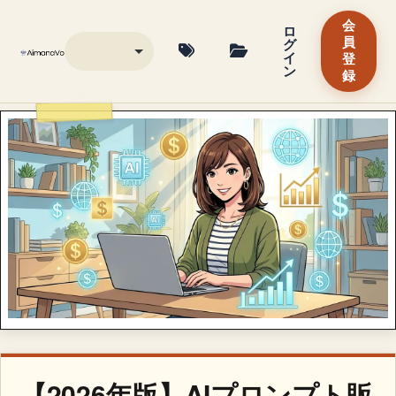
会
ロ
グ
員
イ
登
ン
録
【2026年版】AIプロンプト販