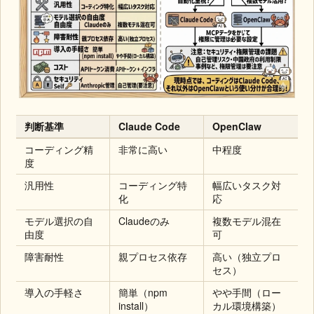
判断基準
Claude Code
OpenClaw
コーディング精
非常に高い
中程度
度
汎用性
コーディング特
幅広いタスク対
化
応
モデル選択の自
Claudeのみ
複数モデル混在
由度
可
障害耐性
親プロセス依存
高い（独立プロ
セス）
導入の手軽さ
簡単（npm
やや手間（ロー
install）
カル環境構築）