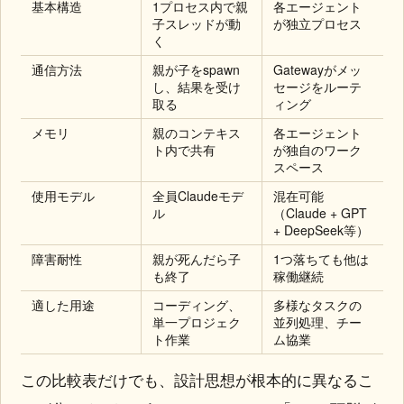
基本構造
1プロセス内で親
各エージェント
子スレッドが動
が独立プロセス
く
通信方法
親が子をspawn
Gatewayがメッ
し、結果を受け
セージをルーテ
取る
ィング
メモリ
親のコンテキス
各エージェント
ト内で共有
が独自のワーク
スペース
使用モデル
全員Claudeモデ
混在可能
ル
（Claude + GPT
+ DeepSeek等）
障害耐性
親が死んだら子
1つ落ちても他は
も終了
稼働継続
適した用途
コーディング、
多様なタスクの
単一プロジェク
並列処理、チー
ト作業
ム協業
この比較表だけでも、設計思想が根本的に異なるこ