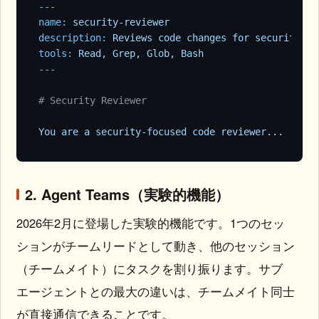
---
name:
security-reviewer
description:
Reviews
code
changes
for
security
vu
tools:
Read,
Grep,
Glob,
Bash
# Security Reviewer
You
are
a
security-focused
code
reviewer...
2. Agent Teams（実験的機能）
2026年2月に登場した実験的機能です。1つのセッ
ションがチームリードとして動き、他のセッション
（チームメイト）にタスクを割り振ります。サブ
エージェントとの最大の違いは、チームメイト同士
が直接通信できることです。