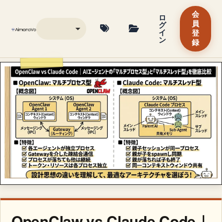
会
ロ
グ
員
イ
登
ン
録
OpenClaw vs Claude Code｜