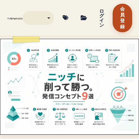
会
ロ
グ
員
イ
登
ン
録