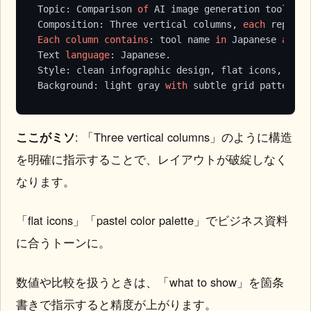
Topic: Comparison 
of
 AI image generation tools 
in
Composition: Three vertical columns, 
each
 represe
Each
column
contains
: tool name 
in
 Japanese 
at
 to
Text 
language
: Japanese.

Style: clean infographic design, flat icons, past
Background: light gray 
with
 subtle grid pattern.
ここがミソ
: 「Three vertical columns」のように構造
を明確に指示することで、レイアウトが破綻しなく
なります。
「flat icons」「pastel color palette」でビジネス資料
に合うトーンに。
数値や比較を扱うときは、「what to show」を箇条
書きで指示すると精度が上がります。