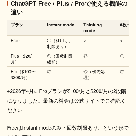
ChatGPT Free / Plus / Proで使える機能の
違い
プラン
Instant mode
Thinking
8枚一括
mode
Free
◯（利用可、
×
×
制限あり）
Plus（$20/
◎（回数制限
◎
◎
月）
緩和）
Pro（$100〜
◎
◎（優先処
◎
$200/月）
理）
※2026年4月にProプランが$100/月と$200/月の2段階
になりました。最新の料金は公式サイトでご確認く
ださい。
FreeはInstant modeのみ・回数制限あり、という形で