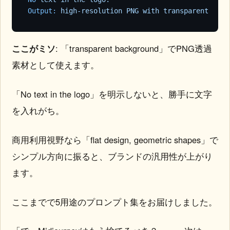
Output:
high-resolution
PNG
with
transparent
back
ここがミソ
: 「transparent background」でPNG透過
素材として使えます。
「No text in the logo」を明示しないと、勝手に文字
を入れがち。
商用利用視野なら「flat design, geometric shapes」で
シンプル方向に振ると、ブランドの汎用性が上がり
ます。
ここまでで5用途のプロンプト集をお届けしました。
「で、Midjourneyはもう捨てるべき？」——次は、