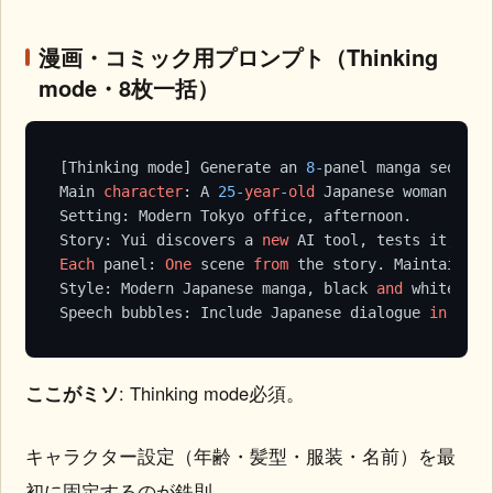
漫画・コミック用プロンプト（Thinking
mode・8枚一括）
[Thinking mode] Generate an 
8
-
panel manga sequence
Main 
character
: A 
25
-
year
-
old
 Japanese woman 
with
Setting: Modern Tokyo office, afternoon.

Story: Yui discovers a 
new
 AI tool, tests it, get
Each
 panel: 
One
 scene 
from
 the story. Maintain 
ch
Style: Modern Japanese manga, black 
and
 white, sc
Speech bubbles: Include Japanese dialogue 
in
each
ここがミソ
: Thinking mode必須。
キャラクター設定（年齢・髪型・服装・名前）を最
初に固定するのが鉄則。