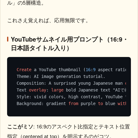
これさえ覚えれば、応用無限です。
YouTubeサムネイル用プロンプト（16:9・
日本語タイトル入り）
Create
 a YouTube thumbnail (
16
:
9
 aspect ratio).

Theme: AI image generation tutorial.

Composition: A surprised young Japanese man 
on
 th
Text 
overlay
: 
large
 bold Japanese text "AIで画
Style: vivid colors, high contrast, YouTube thumb
Background: gradient 
from
 purple 
to
 blue 
with
 sub
ここがミソ
: 16:9のアスペクト比指定とテキスト位置
指定（centered at top）を明示するのがコツ。