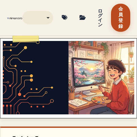
会
ロ
グ
員
イ
登
ン
録