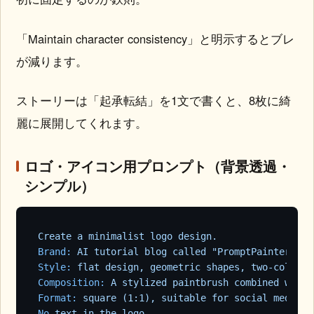
「Maintain character consistency」と明示するとブレ
が減ります。
ストーリーは「起承転結」を1文で書くと、8枚に綺
麗に展開してくれます。
ロゴ・アイコン用プロンプト（背景透過・
シンプル）
Create
a
minimalist
logo
design.
Brand:
AI
tutorial
blog
called
"PromptPainter"
.
Style:
flat
design,
geometric
shapes,
two-color
p
Composition:
A
stylized
paintbrush
combined
with
Format:
square
(1:1),
suitable
for
social
media
p
No
text
in
the
logo.