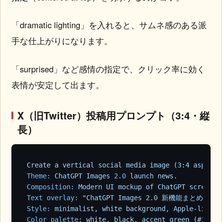
「dramatic lighting」を入れると、サムネ感のある派
手な仕上がりになります。
「surprised」など感情の指定で、クリック率に効く
表情が安定して出ます。
X（旧Twitter）投稿用プロンプト（3:4・縦
長）
Create
a
vertical
social
media
image
(3:4
aspect
Theme:
ChatGPT
Images
2.0
launch
news.
Composition:
Modern
UI
mockup
of
ChatGPT
screen
o
Text overlay:
"ChatGPT Images 2.0 新機能まとめ"
as
Style:
minimalist,
white
background,
Apple-like
c
Color palette:
white,
black,
accent
green
(#10a37