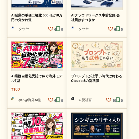
AI副業の単価二極化 500円と10万
AIクラウドワークス事前登録 会
円の分かれ道
社員はすべきか
タツヤ
タツヤ
6
0
6
0
AI業務自動化受託で稼ぐ海外モデ
プロンプトが上手い時代は終わる
ル7型
Claude 5の新常識
¥100
ゆい@海外AI副業ラボ
AI脱社畜
6
0
10
0