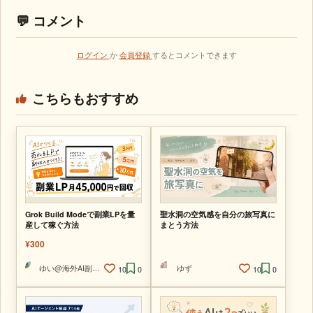
💬 コメント
ログイン
か
会員登録
するとコメントできます
こちらもおすすめ
Grok Build Modeで副業LPを量
聖水洞の空気感を自分の旅写真に
産して稼ぐ方法
まとう方法
¥300
ゆい@海外AI副業ラボ
ゆず
10
0
10
0