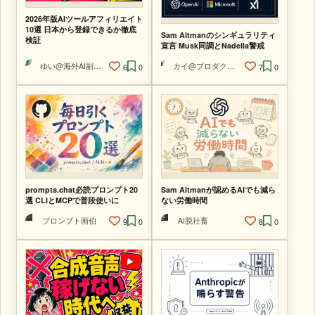
2026年版AIツールアフィリエイト
10選 日本から登録できるか徹底
Sam Altmanのシンギュラリティ
検証
宣言 Musk同調とNadella警戒
ゆい@海外AI副業ラボ
カイ@プロダクトマネージャー
6
0
7
0
prompts.chat必読プロンプト20
Sam Altmanが認めるAIでも減ら
選 CLIとMCPで普段使いに
ない労働時間
プロンプト画伯
AI脱社畜
9
0
8
0