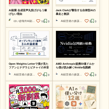
AI副業 合成音声丸投げがもう稼
Jack Clarkが警告する自律型AIの
げない理由
暴走と教訓
ゆい@海外AI副業ラボ
AI経営者の参謀@ひで
10
0
5
0
Open Weights Letterで僕が見た
AMD Anthropic提携50億ドルか
フアンとナデラとピチャイの本音
ら僕が読み解くNvidia包囲網
AI経営者の参謀@ひで
AI経営者の参謀@ひで
9
0
8
0