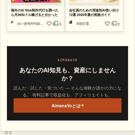
海外のAI Web制作代行を調べた
会社員のための用途別AI使い分け
ら月3000ドル稼げると分かった
12選 2026年夏の実践ガイド
ゆい@海外AI副業ラボ
AI脱社畜
9
0
7
0
AIMANAVO
あなたのAI知見も、資産にしません
か？
読んだ・試した・気づいた — そんな体験が誰かの力にな
る。 有料記事で収益化も、アフィリエイトも。
AimanaVoとは
目次