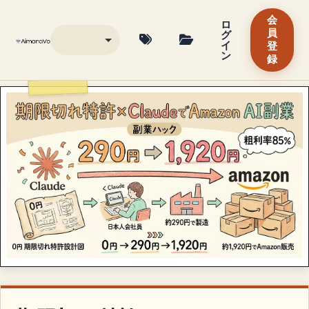
会
ロ
グ
員
イ
登
ン
録