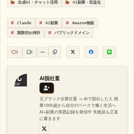
生成AI・チャット活用
AI副業・収益化
Claude
AI副業
Amazon物販
期限切れ特許
パブリックドメイン
5
0
AI脱社畜
元ブラック企業社畜 → AIで脱出した人 残
業100h超から自分のペースで働く生活へ
AI×副業の実践記録を発信中 失敗談も正直
に書きます