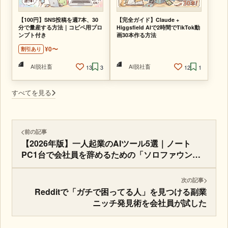
【100円】SNS投稿を週7本、30
【完全ガイド】Claude +
分で量産する方法｜コピペ用プロ
Higgsfield AIで2時間でTikTok動
ンプト付き
画30本作る方法
¥0〜
割引あり
AI脱社畜
AI脱社畜
13
3
12
1
すべてを見る
前の記事
【2026年版】一人起業のAIツール5選｜ノート
PC1台で会社員を辞めるための「ソロファウン
ダースタック」
次の記事
Redditで「ガチで困ってる人」を見つける副業
ニッチ発見術を会社員が試した