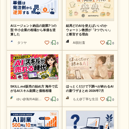
AIエージェント納品の副業7つの
結局どのAIを使えばいいのか
型 中小企業の相場から単価を逆
ウォートン教授が「2つでいい」
算した
と断言する理由
タツヤ
AI脱社畜
7
0
8
0
SKILL.md販売の始め方 海外で広
ほっとくだけで下調べが終わるAI
がるAIスキル副業と価格相場
の新ワザまとめ 2026年7月
ゆい@海外AI副業ラボ
もえ@丁寧な生活
9
0
5
0