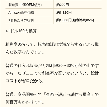
製造費(中国OEM想定)
約290円
Amazon販売価格
約1,920円
1個あたりの粗利
約1,630円(粗利率約85%)
※1ドル160円換算
粗利率85%って、転売物販の常識からするとぶっ飛
んだ数字なんですよ。
普通の仕入れ販売だと粗利率20〜30%が関の山です
から。なぜここまで利益率が高いかというと、
設計
コストがゼロだから
。
普通、商品開発って「企画→設計→試作→量産」で
何百万もかかります。