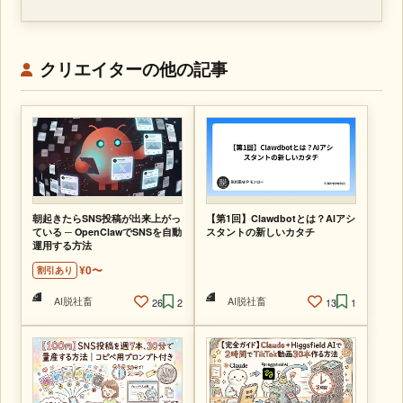
クリエイターの他の記事
朝起きたらSNS投稿が出来上がっ
【第1回】Clawdbotとは？AIアシ
ている ─ OpenClawでSNSを自動
スタントの新しいカタチ
運用する方法
¥0〜
割引あり
AI脱社畜
AI脱社畜
26
2
13
1