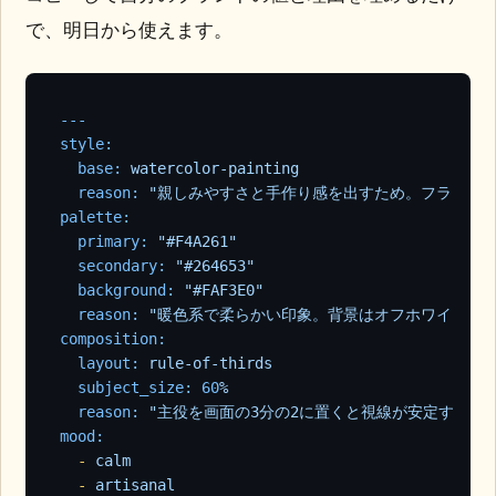
で、明日から使えます。
---
style:
base:
watercolor-painting
reason:
"親しみやすさと手作り感を出すため。フラットな
palette:
primary:
"#F4A261"
secondary:
"#264653"
background:
"#FAF3E0"
reason:
"暖色系で柔らかい印象。背景はオフホワイトで主
composition:
layout:
rule-of-thirds
subject_size:
60
%
reason:
"主役を画面の3分の2に置くと視線が安定する"
mood:
-
calm
-
artisanal