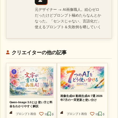
元デザイナー → AI画像職人。絵心ゼロ
だったけどプロンプト極めたらなんとか
なった。「センスじゃない、言語化だ」
使えるプロンプト＆失敗例を晒していく
クリエイターの他の記事
画像生成AI 動画生成AI 7選 2026
年7月の一斉更新と使い分け
Qwen-Image 3.0とは 使い方と料
金をわかりやすく解説
プロンプト画伯
プロンプト画伯
10
0
10
0