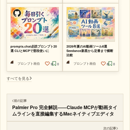
prompts.chat必読プロンプト20
2026年夏のAI動画ツール8選
選 CLIとMCPで普段使いに
Seedance新星から定番まで横断
比較
プロンプト画伯
プロンプト画伯
9
0
8
0
すべてを見る
前の記事
Palmier Pro 完全解説——Claude MCPが動画タイ
ムラインを直接編集するMacネイティブエディタ
次の記事