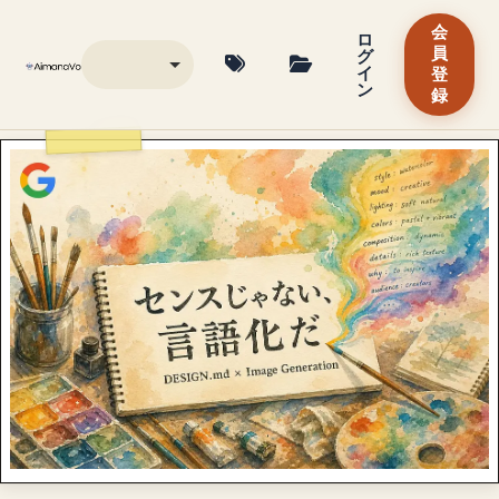
会
ロ
グ
員
イ
登
ン
録