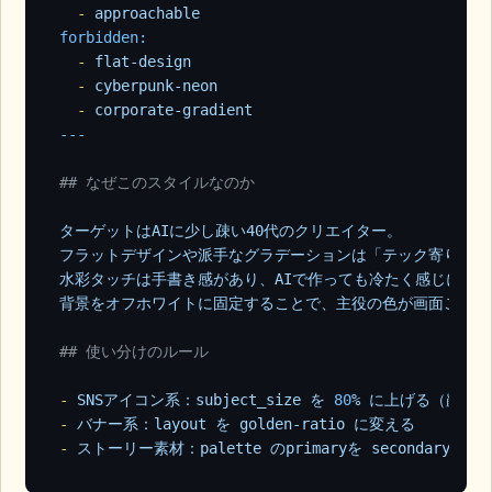
-
approachable
forbidden:
-
flat-design
-
cyberpunk-neon
-
corporate-gradient
## なぜこのスタイルなのか
ターゲットはAIに少し疎い40代のクリエイター。
フラットデザインや派手なグラデーションは「テック寄り」に
水彩タッチは手書き感があり、AIで作っても冷たく感じにくい
背景をオフホワイトに固定することで、主役の色が画面ごとに
## 使い分けのルール
-
SNSアイコン系：subject_size
を
80
%
に上げる（顔のア
-
バナー系：layout
を
golden-ratio
に変える
-
ストーリー素材：palette
のprimaryを
secondary
と入